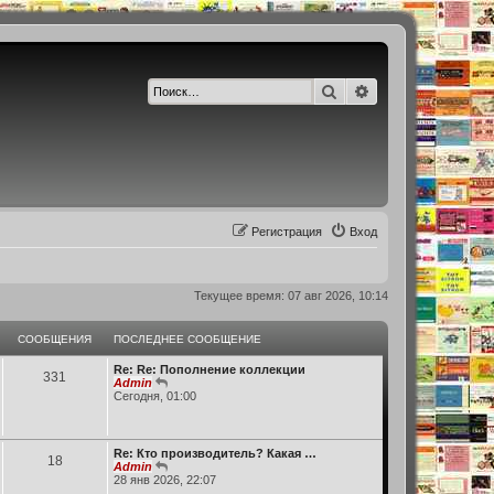
Поиск
Расширенный по
Р
е
г
и
с
т
р
а
ц
и
я
Вход
Текущее время: 07 авг 2026, 10:14
СООБЩЕНИЯ
ПОСЛЕДНЕЕ СООБЩЕНИЕ
Re: Re: Пополнение коллекции
331
П
Admin
е
Сегодня, 01:00
р
е
й
т
Re: Кто производитель? Какая …
18
и
П
Admin
к
е
28 янв 2026, 22:07
п
р