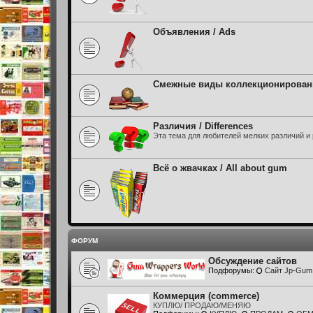
Объявления / Ads
Смежные виды коллекционирования /
Различия / Differences
Эта тема для любителей мелких различий и р
Всё о жвачках / All about gum
ФОРУМ
Обсуждение сайтов
Подфорумы:
Сайт Jp-Gum
Коммерция (commerce)
КУПЛЮ/ ПРОДАЮ/МЕНЯЮ