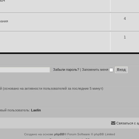
МЕН
4
вания
1
Забыли пароль?
|
Запомнить меня
ей (основано на активности пользователей за последние 5 минут)
вый пользователь:
Laelin
С
в
я
з
а
т
ь
с
я
с
а
Создано на основе
phpBB
® Forum Software © phpBB Limited