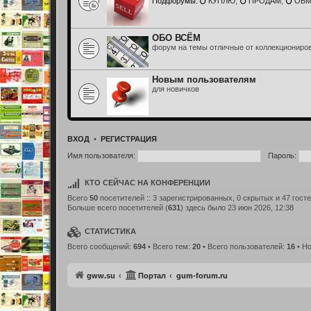
Подфорумы:
КУПЛЮ
,
ПРОДАМ
,
ОБ
ОБО ВСЁМ
форум на темы отличные от коллекциониро
Новым пользователям
для новичков
ВХОД
•
Р
Е
Г
И
С
Т
Р
А
Ц
И
Я
Имя пользователя:
Пароль:
КТО СЕЙЧАС НА КОНФЕРЕНЦИИ
Всего
50
посетителей :: 3 зарегистрированных, 0 скрытых и 47 гост
Больше всего посетителей (
631
) здесь было 23 июн 2026, 12:38
СТАТИСТИКА
Всего сообщений:
694
• Всего тем:
20
• Всего пользователей:
16
• Но
Связаться с
gww.su
Портал
gum-forum.ru
администрацией