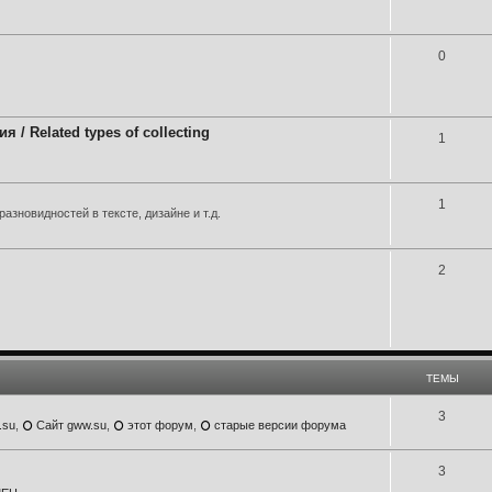
0
 Related types of collecting
1
1
азновидностей в тексте, дизайне и т.д.
2
ТЕМЫ
3
.su
,
Сайт gww.su
,
этот форум
,
старые версии форума
3